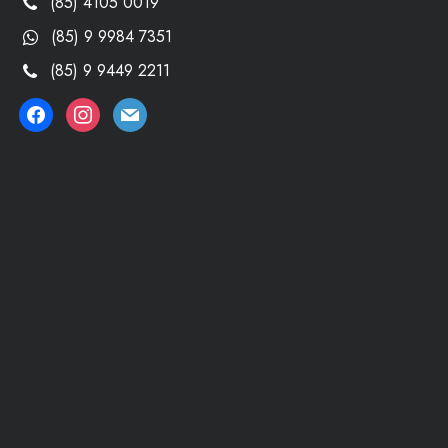
(85) 4105 0019
(85) 9 9984 7351
(85) 9 9449 2211
facebook
instagram
mail