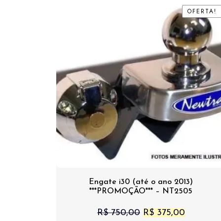
OFERTA!
OFERTA!
Engate i30 (até o ano 2013)
***PROMOÇÃO*** – NT2505
O
O
R$
750,00
R$
375,00