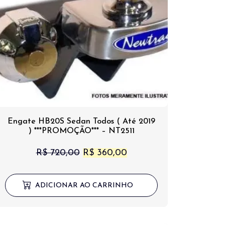
Engate HB20S Sedan Todos ( Até 2019
) ***PROMOÇÃO*** – NT2511
O
O
R$
720,00
R$
360,00
preço
preço
original
atual
ADICIONAR AO CARRINHO
era:
é:
R$ 720,00.
R$ 360,00.