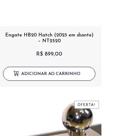
Engate HB20 Hatch (2023 em diante)
– NT2520
R$
899,00
ADICIONAR AO CARRINHO
OFERTA!
OFERTA!