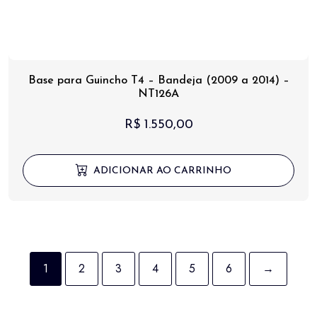
Base para Guincho T4 – Bandeja (2009 a 2014) –
NT126A
R$
1.550,00
ADICIONAR AO CARRINHO
1
2
3
4
5
6
→