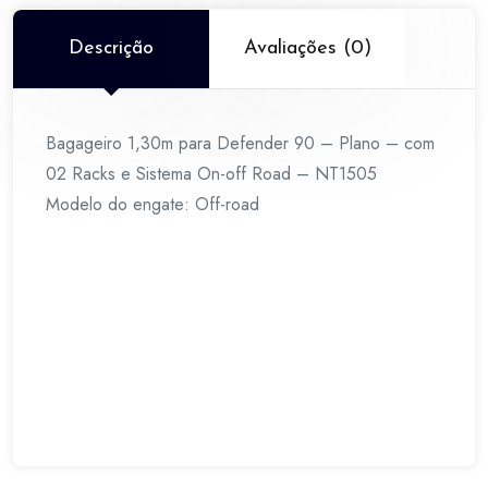
com
02
Descrição
Avaliações (0)
Racks
e
Sistema
Bagageiro 1,30m para Defender 90 – Plano – com
On-
02 Racks e Sistema On-off Road – NT1505
off
Modelo do engate: Off-road
Road
-
NT1505
quantidade