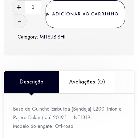
Base
de
ADICIONAR AO CARRINHO
Guincho
Embutida
Category:
MITSUBISHI
(Bandeja)
L200
Triton
e
Pajero
Dakar
Descrição
Avaliações (0)
(
até
2019
Base de Guincho Embutida (Bandeja) L200 Triton e
)
Pajero Dakar ( até 2019 ) – NT1319
-
Modelo do engate: Off-road
NT1319