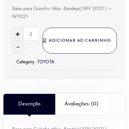
Base para Guincho Hilux -Bandeja( SRV 2017/ ) –
NT1021
Base
para
ADICIONAR AO CARRINHO
Guincho
Hilux
Category:
TOYOTA
-
Bandeja(
SRV
2017/
)
-
Descrição
Avaliações (0)
NT1021
quantidade