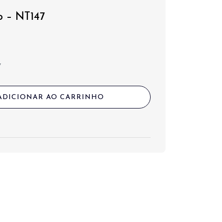
o – NT147
7
ADICIONAR AO CARRINHO