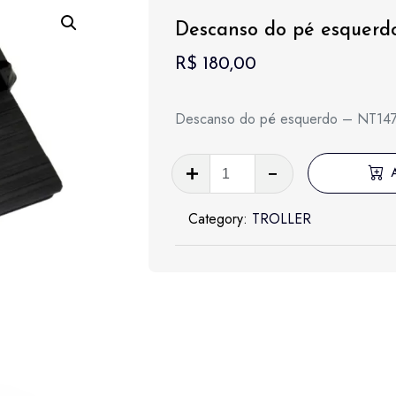
Descanso do pé esquerd
R$
180,00
Descanso do pé esquerdo – NT14
Descanso
do
pé
Category:
TROLLER
esquerdo
-
NT147
quantidade