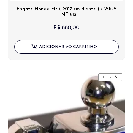
Engate Honda Fit ( 2017 em diante ) / WR-V
– NT1913
R$
880,00
ADICIONAR AO CARRINHO
OFERTA!
OFERTA!