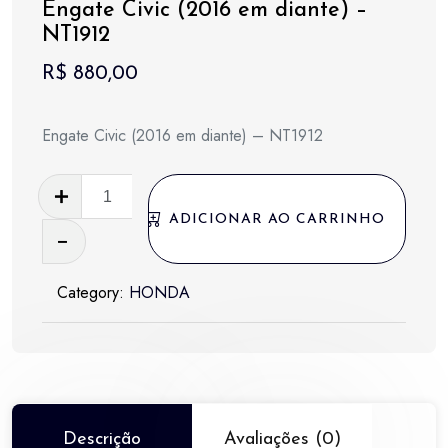
Engate Civic (2016 em diante) –
NT1912
R$
880,00
Engate Civic (2016 em diante) – NT1912
Engate
Civic
ADICIONAR AO CARRINHO
(2016
em
Category:
HONDA
diante)
-
NT1912
quantidade
Descrição
Avaliações (0)