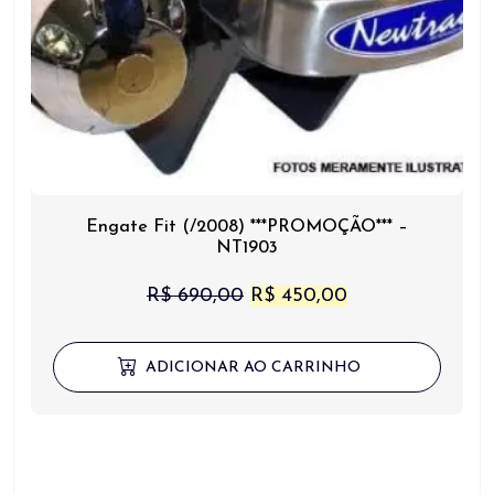
Engate Fit (/2008) ***PROMOÇÃO*** –
NT1903
O
O
R$
690,00
R$
450,00
preço
preço
original
atual
ADICIONAR AO CARRINHO
era:
é:
R$ 690,00.
R$ 450,00.