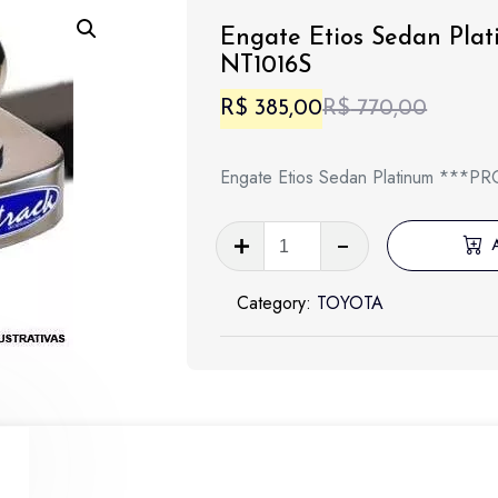
Engate Etios Sedan Pla
NT1016S
O
O
R$
385,00
R$
770,00
preço
preço
Engate Etios Sedan Platinum **
origina
atual
era:
é:
Engate
Etios
R$ 770
R$ 385
Sedan
Category:
TOYOTA
Platinum
***PROMOÇÃO***
-
NT1016S
quantidade