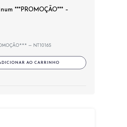
tinum ***PROMOÇÃO*** –
*PROMOÇÃO*** – NT1016S
l
ADICIONAR AO CARRINHO
,00.
,00.