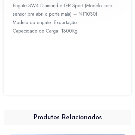
porta
Engate SW4 Diamond e GR Sport (Modelo com
mala)
sensor pra abri o porta mala) – NT1030I
-
Modelo do engate: Exportação
NT1030I
Capacidade de Carga: 1800Kg
quantidade
Produtos Relacionados