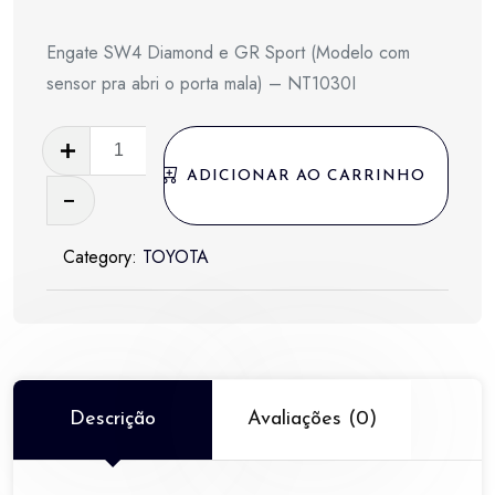
Engate SW4 Diamond e GR Sport (Modelo com
sensor pra abri o porta mala) – NT1030I
Engate
SW4
ADICIONAR AO CARRINHO
Diamond
e
Category:
TOYOTA
GR
Sport
(Modelo
com
sensor
pra
Descrição
Avaliações (0)
abri
o