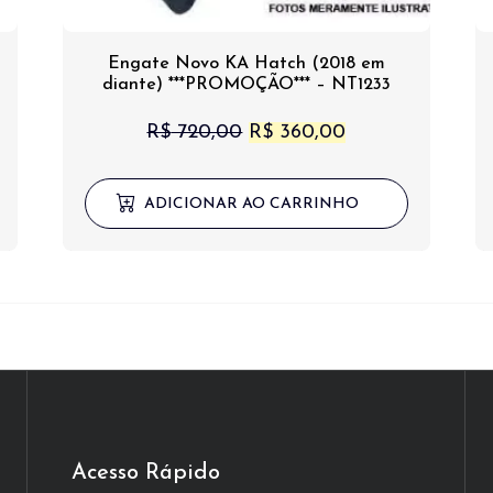
Engate Novo KA Hatch (2018 em
diante) ***PROMOÇÃO*** – NT1233
O
O
R$
720,00
R$
360,00
preço
preço
original
atual
ADICIONAR AO CARRINHO
era:
é:
R$ 720,00.
R$ 360,00.
Acesso Rápido