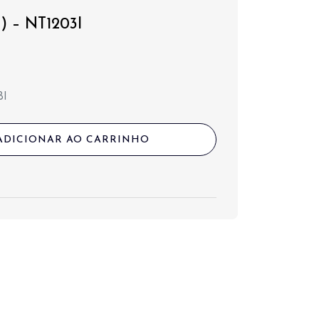
) – NT1203I
3I
ADICIONAR AO CARRINHO