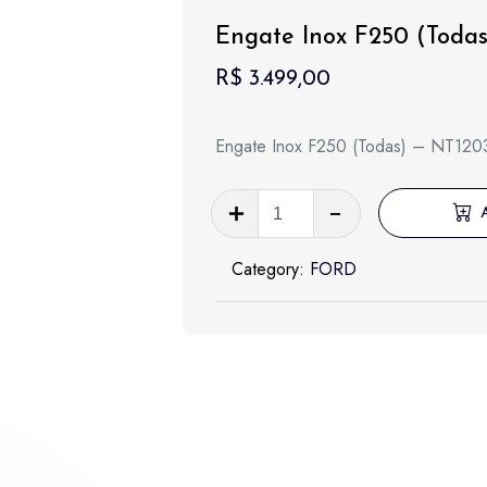
Engate Inox F250 (Todas
R$
3.499,00
Engate Inox F250 (Todas) – NT120
Engate
Inox
F250
Category:
FORD
(Todas)
-
NT1203I
quantidade