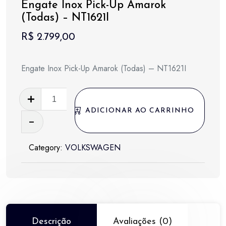
Engate Inox Pick-Up Amarok
(Todas) – NT1621I
R$
2.799,00
Engate Inox Pick-Up Amarok (Todas) – NT1621I
Engate
Inox
ADICIONAR AO CARRINHO
Pick-
Up
Category:
VOLKSWAGEN
Amarok
(Todas)
-
NT1621I
quantidade
Descrição
Avaliações (0)