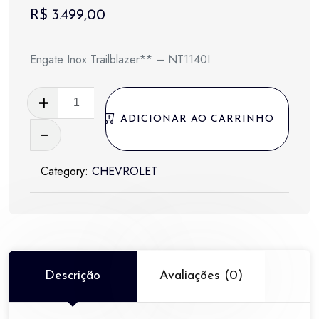
R$
3.499,00
Engate Inox Trailblazer** – NT1140I
Engate
Inox
ADICIONAR AO CARRINHO
Trailblazer**
-
Category:
CHEVROLET
NT1140I
quantidade
Descrição
Avaliações (0)