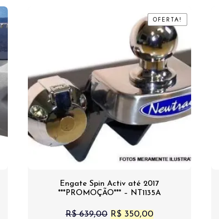
OFERTA!
OFERTA!
Engate Spin Activ até 2017
***PROMOÇÃO*** – NT1135A
O
O
R$
639,00
R$
350,00