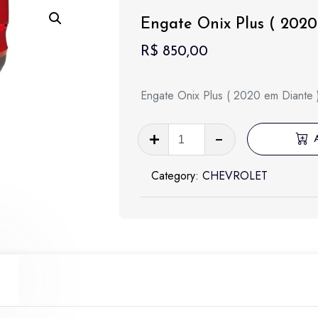
Engate Onix Plus ( 2020
R$
850,00
Engate Onix Plus ( 2020 em Diante
Engate
Onix
Plus
Category:
CHEVROLET
(
2020
em
Diante
)
-
NT1149