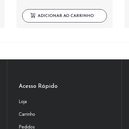
preço
preço
original
atual
ADICIONAR AO CARRINHO
era:
é:
R$ 639,00.
R$ 350,00.
Acesso Rápido
Loja
Carrinho
Pedidos