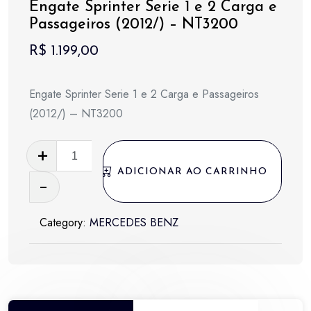
Engate Sprinter Serie 1 e 2 Carga e
Passageiros (2012/) – NT3200
R$
1.199,00
Engate Sprinter Serie 1 e 2 Carga e Passageiros
(2012/) – NT3200
Engate
Sprinter
ADICIONAR AO CARRINHO
Serie
1
Category:
MERCEDES BENZ
e
2
Carga
e
Passageiros