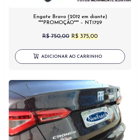
Engate Bravo (2012 em diante)
***PROMOÇÃO*** – NT1729
O
O
R$
750,00
R$
375,00
preço
preço
original
atual
ADICIONAR AO CARRINHO
era:
é:
R$ 750,00.
R$ 375,00.