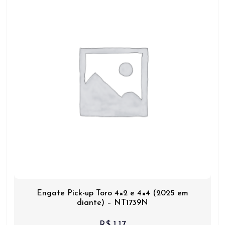
Engate Pick-up Toro 4×2 e 4×4 (2025 em
diante) – NT1739N
R$
1,17