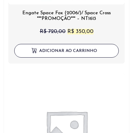
Engate Space Fox (2006/)/ Space Cross
***PROMOÇÃO*** – NT1613
O
O
R$
720,00
R$
350,00
preço
preço
original
atual
ADICIONAR AO CARRINHO
era:
é:
R$ 720,00.
R$ 350,00.