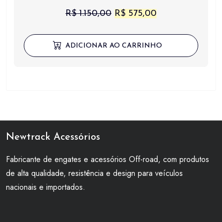
O
O
R$
1.150,00
R$
575,00
preço
preço
original
atual
ADICIONAR AO CARRINHO
era:
é:
R$ 1.150,00.
R$ 575,00.
Newtrack Acessórios
Fabricante de engates e acessórios Off-road, com produtos
de alta qualidade, resistência e design para veículos
nacionais e importados.