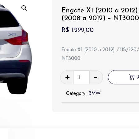
Engate X1 (2010 a 2012) 
(2008 a 2012) – NT300
R$
1.299,00
Engate X1 (2010 a 2012) /118/12
NT3000
Engate
X1
(2010
Category:
BMW
a
2012)
/118/120/128/130/318/320/325
(2008
a