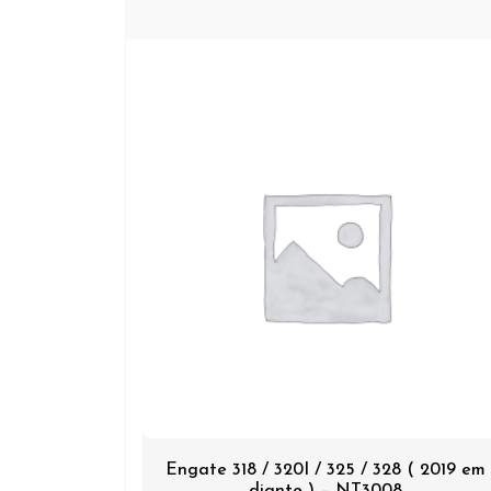
Engate 318 / 320I / 325 / 328 ( 2019 em
diante ) – NT3008