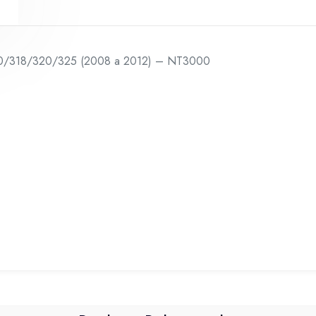
2012)
-
NT3000
130/318/320/325 (2008 a 2012) – NT3000
quantidade