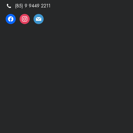
(85) 9 9449 2211
facebook
instagram
mail