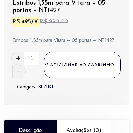
Estribos 1,35m para Vitara – 05
portas – NT1427
O
O
R$
495,00
R$
990,00
preço
preço
Estribos 1,35m para Vitara – 05 portas – NT1427
original
atual
era:
é:
Estribos
1,35m
R$ 990,00.
R$ 495,00.
ADICIONAR AO CARRINHO
para
Vitara
Category:
SUZUKI
-
05
portas
-
NT1427
quantidade
Descrição
Avaliações (0)