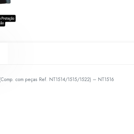
(Comp.
com
peças
Ref.
NT1514/1515/1522)
-
NT1516
quantidade
o (Comp. com peças Ref. NT1514/1515/1522) – NT1516