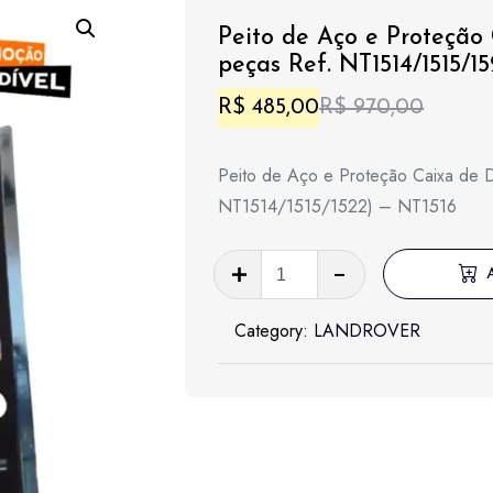
Peito de Aço e Proteção
peças Ref. NT1514/1515/1
O
O
R$
485,00
R$
970,00
preço
preço
Peito de Aço e Proteção Caixa de 
origina
atual
NT1514/1515/1522) – NT1516
era:
é:
Peito
R$ 970
R$ 485
de
Aço
Category:
LANDROVER
e
Proteção
Caixa
de
Direção