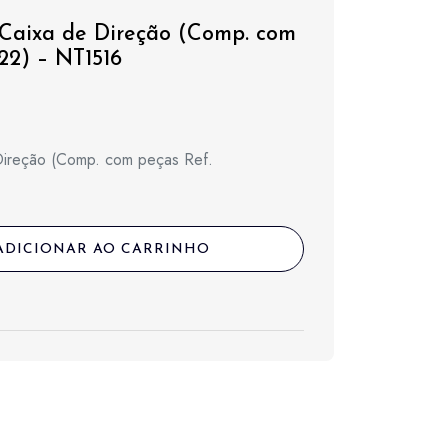
 Caixa de Direção (Comp. com
522) – NT1516
Direção (Comp. com peças Ref.
l
,00.
,00.
ADICIONAR AO CARRINHO