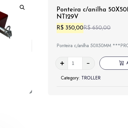
Ponteira c/anilha 50X
NT129V
O
O
R$
350,00
R$
650,00
preço
preço
Ponteira c/anilha 50X50MM **
origina
atual
era:
é:
Ponteira
c/anilha
R$ 650
R$ 350
50X50MM
Category:
TROLLER
***PROMOÇÃO***
-
NT129V
quantidade