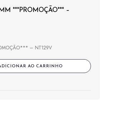
50MM ***PROMOÇÃO*** –
*PROMOÇÃO*** – NT129V
l
ADICIONAR AO CARRINHO
,00.
,00.