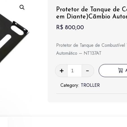
Protetor de Tanque de 
em Diante)Cãmbio Auto
R$
800,00
Protetor de Tanque de Combustíve
Automático – NT137AT
Protetor
de
Tanque
Category:
TROLLER
de
Combustível
TROLLER
(2020
em