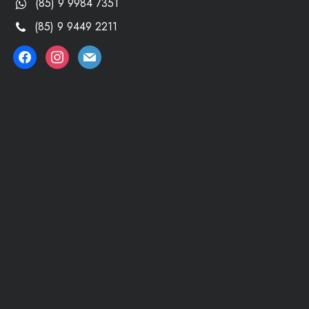
(85) 9 9984 7351
(85) 9 9449 2211
facebook
instagram
mail