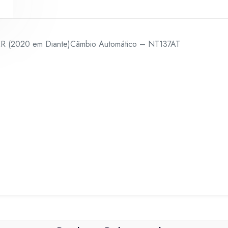
Diante)Cãmbio
Automático
-
ER (2020 em Diante)Cãmbio Automático – NT137AT
NT137AT
quantidade