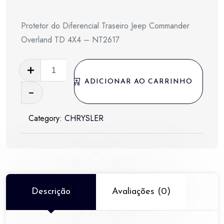
Protetor do Diferencial Traseiro Jeep Commander
Overland TD 4X4 – NT2617
Protetor
do
ADICIONAR AO CARRINHO
Diferencial
Traseiro
Category:
CHRYSLER
Jeep
Commander
Overland
TD
4X4
-
Descrição
Avaliações (0)
NT2617
quantidade