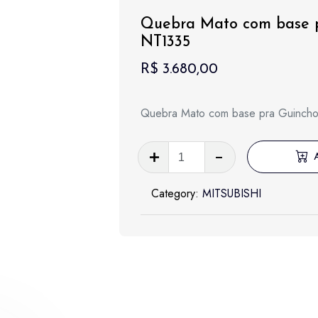
Quebra Mato com base p
NT1335
R$
3.680,00
Quebra Mato com base pra Guinch
Quebra
Mato
com
Category:
MITSUBISHI
base
pra
Guincho
Pajero
Dakar
-