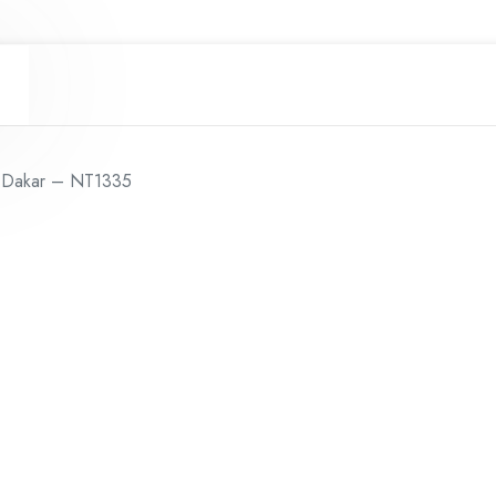
NT1335
quantidade
o Dakar – NT1335