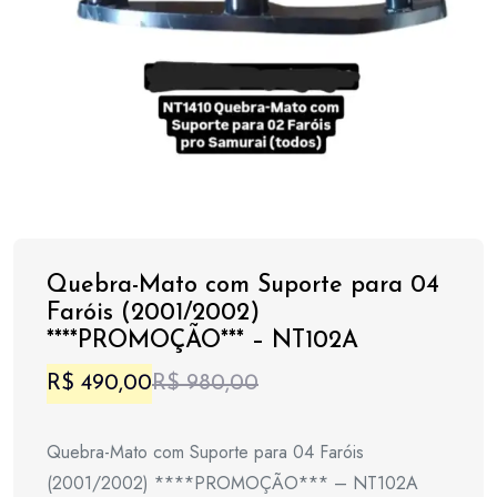
Quebra-Mato com Suporte para 04
Faróis (2001/2002)
****PROMOÇÃO*** – NT102A
O
O
R$
490,00
R$
980,00
preço
preço
Quebra-Mato com Suporte para 04 Faróis
original
atual
(2001/2002) ****PROMOÇÃO*** – NT102A