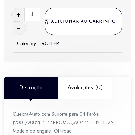
era:
é:
Quebra-
R$ 980,00.
R$ 490,00.
Mato
ADICIONAR AO CARRINHO
com
Suporte
Category:
TROLLER
para
04
Faróis
(2001/2002)
****PROMOÇÃO***
-
Descrição
Avaliações (0)
NT102A
quantidade
Quebra-Mato com Suporte para 04 Faróis
(2001/2002) ****PROMOÇÃO*** – NT102A
Modelo do engate: Off-road