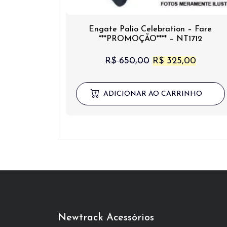
Engate Palio Celebration – Fare
***PROMOÇÃO**** – NT1712
O
O
R$
650,00
R$
325,00
preço
preço
original
atual
ADICIONAR AO CARRINHO
era:
é:
R$ 650,00.
R$ 325
Newtrack Acessórios