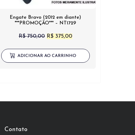
Engate Bravo (2012 em diante)
***PROMOÇÃO*** – NT1729
O
O
R$
750,00
R$
375,00
preço
preço
original
atual
ADICIONAR AO CARRINHO
era:
é:
R$ 750,00.
R$ 375,00.
Contato