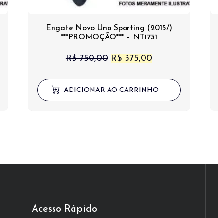
Engate Novo Uno Sporting (2015/)
***PROMOÇÃO*** – NT1731
O
O
R$
750,00
R$
375,00
preço
preço
original
atual
ADICIONAR AO CARRINHO
era:
é:
,00.
R$ 750,00.
R$ 375,00.
Acesso Rápido