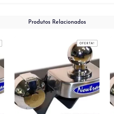
Produtos Relacionados
OFERTA!
OFERTA!