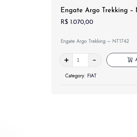
Engate Argo Trekking –
R$
1.070,00
Engate Argo Trekking – NT1742
Engate
Argo
Trekking
Category:
FIAT
-
NT1742
quantidade