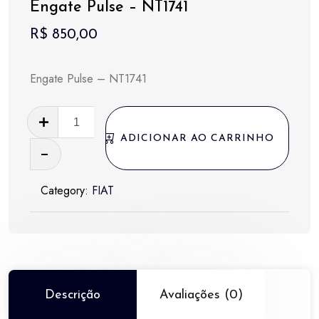
Engate Pulse – NT1741
R$
850,00
Engate Pulse – NT1741
Engate
Pulse
ADICIONAR AO CARRINHO
-
NT1741
Category:
FIAT
quantidade
Descrição
Avaliações (0)