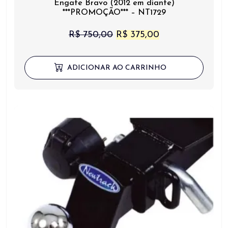
Engate Bravo (2012 em diante)
***PROMOÇÃO*** – NT1729
O
O
R$
750,00
R$
375,00
preço
preço
original
atual
ADICIONAR AO CARRINHO
era:
é:
R$ 750,00.
R$ 375,00.