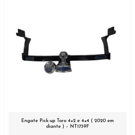
Engate Pick-up Toro 4×2 e 4×4 ( 2020 em
diante ) – NT1739F