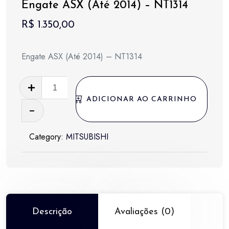
Engate ASX (Até 2014) – NT1314
R$
1.350,00
Engate ASX (Até 2014) – NT1314
Engate
ASX
ADICIONAR AO CARRINHO
(Até
2014)
Category:
MITSUBISHI
-
NT1314
quantidade
Descrição
Avaliações (0)