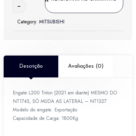
Triton
(2021
Category:
MITSUBISHI
em
diante)
MESMO
DO
NT1743,
SÓ
Descrição
Avaliações (0)
MUDA
AS
LATERAL
Engate L200 Triton (2021 em diante) MESMO DO
-
NT1743, SÓ MUDA AS LATERAL – NT1327
NT1327
Modelo do engate: Exportação
quantidade
Capacidade de Carga: 1800Kg