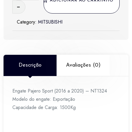
ADICIONAR AO CARRINHO
Sport
(2016
Category:
MITSUBISHI
a
2020)
-
NT1324
quantidade
Descrição
Avaliações (0)
Engate Pajero Sport (2016 a 2020) – NT1324
Modelo do engate: Exportação
Capacidade de Carga: 1500Kg