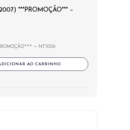
 2007) ***PROMOÇÃO*** –
***PROMOÇÃO*** – NT1006
l
ADICIONAR AO CARRINHO
,00.
,00.