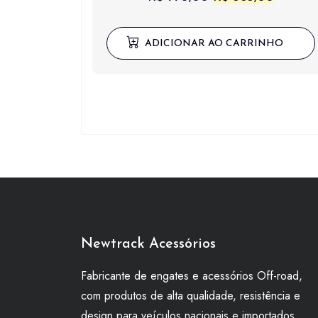
preço
preço
original
atual
ADICIONAR AO CARRINHO
era:
é:
R$ 770,00.
R$ 385,
Newtrack Acessórios
Fabricante de engates e acessórios Off-road,
com produtos de alta qualidade, resistência e
design para veículos nacionais e importados.