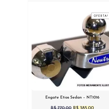
OFERTA!
OFERTA!
Engate Etios Sedan – NT1016
O
O
R$
770,00
R$
385,00