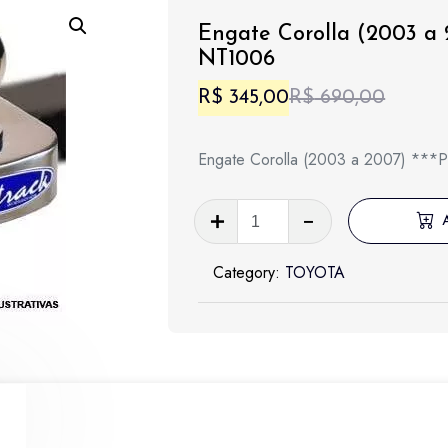
Engate Corolla (2003 a
NT1006
O
O
R$
345,00
R$
690,00
preço
preço
Engate Corolla (2003 a 2007) 
origina
atual
era:
é:
Engate
Corolla
R$ 690
R$ 345
(2003
Category:
TOYOTA
a
2007)
***PROMOÇÃO***
-
NT1006
quantidade