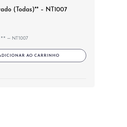
rado (Todas)** – NT1007
as)** – NT1007
ADICIONAR AO CARRINHO