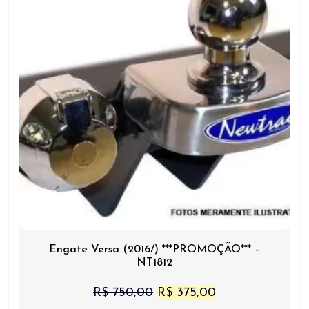
Engate Versa (2016/) ***PROMOÇÃO*** –
NT1812
O
O
R$
750,00
R$
375,00