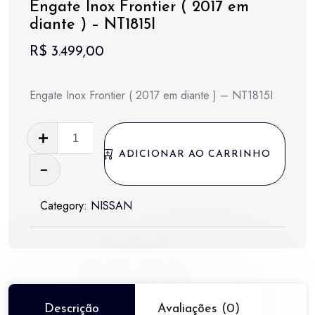
Engate Inox Frontier ( 2017 em
diante ) – NT1815I
R$
3.499,00
Engate Inox Frontier ( 2017 em diante ) – NT1815I
Engate
Inox
ADICIONAR AO CARRINHO
Frontier
(
Category:
NISSAN
2017
em
diante
)
-
NT1815I
Descrição
Avaliações (0)