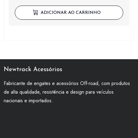
preço
preço
original
atual
ADICIONAR AO CARRINHO
era:
é:
R$ 750,00.
R$ 375,00.
Newtrack Acessórios
Fabricante de engates e acessórios Off-road, com produtos
de alta qualidade, resistência e design para veículos
nacionais e importados.