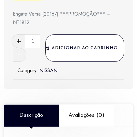
preço
preço
Engate Versa (2016/) ***PROMOÇÃO*** –
original
atual
NT1812
era:
é:
Engate
R$ 750,00.
R$ 375,00.
Versa
ADICIONAR AO CARRINHO
(2016/)
***PROMOÇÃO***
Category:
NISSAN
-
NT1812
quantidade
Descrição
Avaliações (0)