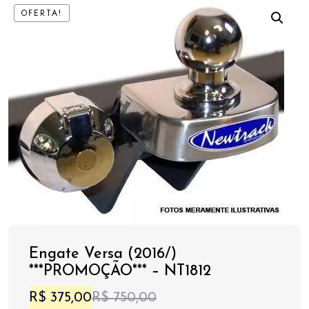
OFERTA!
Engate Versa (2016/)
***PROMOÇÃO*** – NT1812
O
O
R$
375,00
R$
750,00