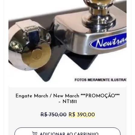
Engate March / New March ***PROMOÇÃO***
– NT1811
O
O
R$
750,00
R$
390,00
preço
preço
original
atual
ADICIONAR AO CARRINHO