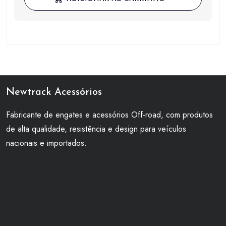
era:
é:
R$ 750,00.
R$ 390,00.
Newtrack Acessórios
Fabricante de engates e acessórios Off-road, com produtos
de alta qualidade, resistência e design para veículos
nacionais e importados.