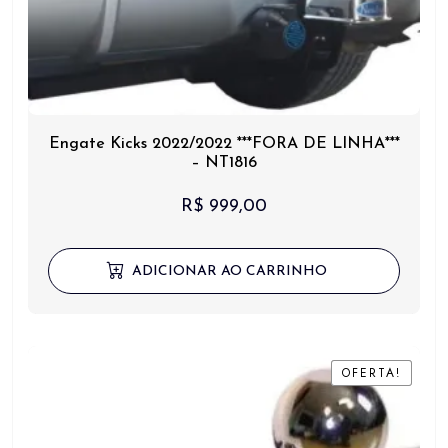
Engate Kicks 2022/2022 ***FORA DE LINHA***
– NT1816
R$
999,00
ADICIONAR AO CARRINHO
OFERTA!
OFERTA!