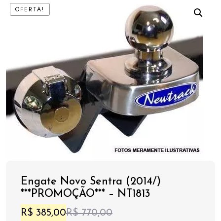
OFERTA!
Engate Novo Sentra (2014/)
***PROMOÇÃO*** – NT1813
O
O
R$
385,00
R$
770,00