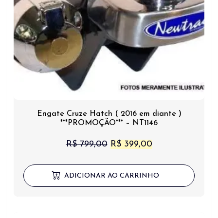
Engate Cruze Hatch ( 2016 em diante )
***PROMOÇÃO*** – NT1146
O
O
R$
799,00
R$
399,00
preço
preço
original
atual
ADICIONAR AO CARRINHO
era:
é:
R$ 799,00.
R$ 399,00.