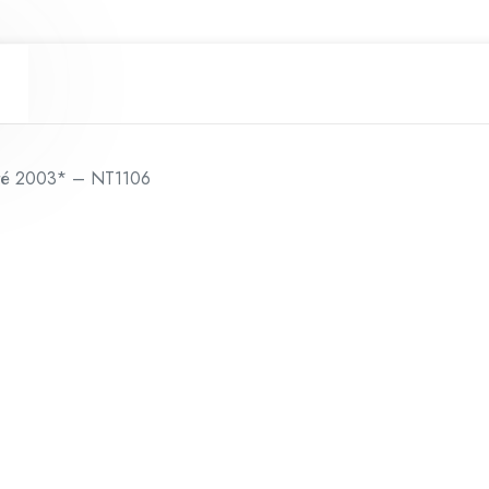
até
2003*
-
NT1106
quantidade
 até 2003* – NT1106