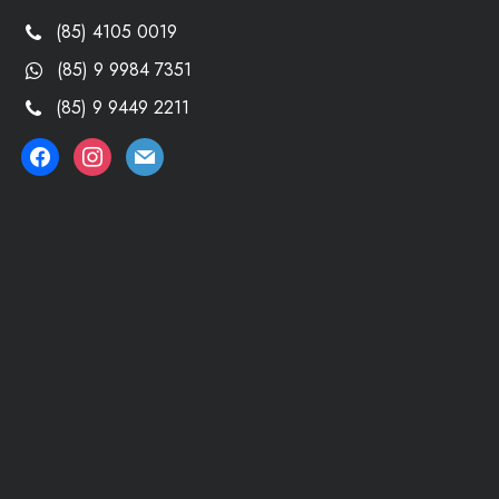
(85) 4105 0019
(85) 9 9984 7351
(85) 9 9449 2211
facebook
instagram
mail