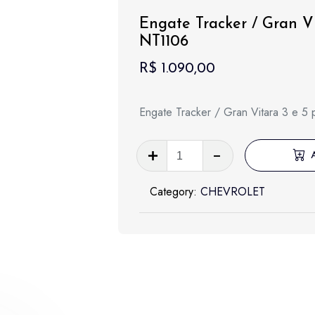
Engate Tracker / Gran Vi
NT1106
R$
1.090,00
Engate Tracker / Gran Vitara 3 e 
Engate
Tracker
/
Category:
CHEVROLET
Gran
Vitara
3
e
5
portas