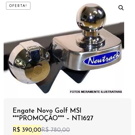
OFERTA!
Engate Novo Golf MSI
***PROMOÇÃO*** – NT1627
O
O
R$
390,00
R$
780,00