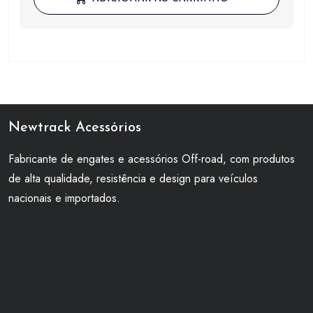
era:
é:
R$ 720,00.
R$ 350,00.
Newtrack Acessórios
Fabricante de engates e acessórios Off-road, com produtos
de alta qualidade, resistência e design para veículos
nacionais e importados.