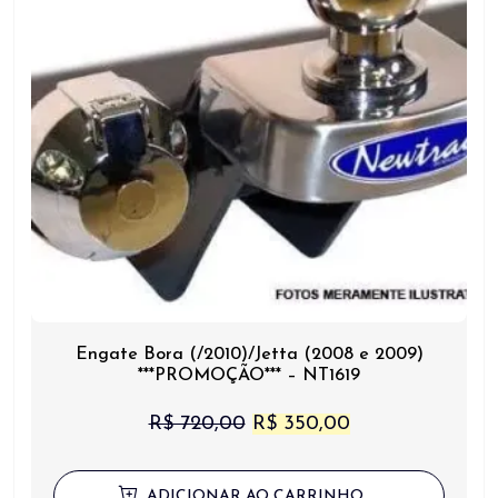
Engate Bora (/2010)/Jetta (2008 e 2009)
***PROMOÇÃO*** – NT1619
O
O
R$
720,00
R$
350,00
preço
preço
original
atual
ADICIONAR AO CARRINHO