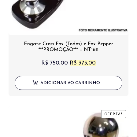
Engate Cross Fox (Todos) e Fox Pepper
***PROMOÇÃO*** – NT1611
O
O
R$
750,00
R$
375,00
preço
preço
original
atual
ADICIONAR AO CARRINHO
era:
é:
R$ 750,00.
R$ 375,00.
OFERTA!
OFERTA!