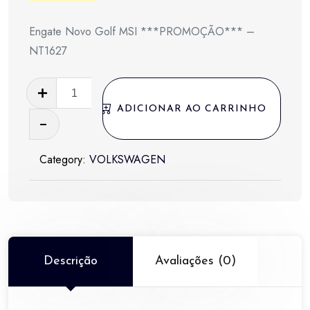
preço
preço
Engate Novo Golf MSI ***PROMOÇÃO*** –
original
atual
NT1627
era:
é:
Engate
R$ 780,00.
R$ 390,00.
Novo
ADICIONAR AO CARRINHO
Golf
MSI
Category:
VOLKSWAGEN
***PROMOÇÃO***
-
NT1627
quantidade
Descrição
Avaliações (0)