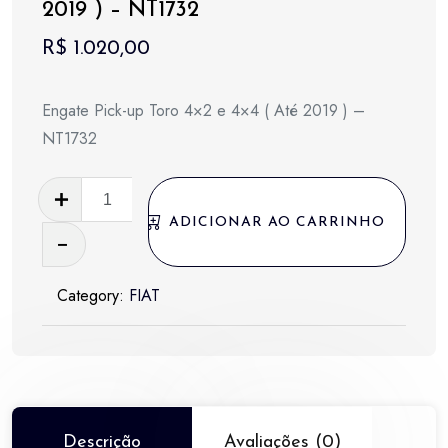
2019 ) – NT1732
R$
1.020,00
Engate Pick-up Toro 4×2 e 4×4 ( Até 2019 ) –
NT1732
Engate
Pick-
ADICIONAR AO CARRINHO
up
Toro
Category:
FIAT
4x2
e
4x4
(
Até
2019
Descrição
Avaliações (0)