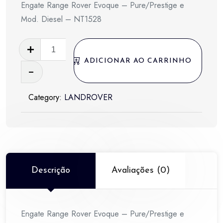
Engate Range Rover Evoque – Pure/Prestige e
Mod. Diesel – NT1528
Engate
Range
ADICIONAR AO CARRINHO
Rover
Evoque
Category:
LANDROVER
-
Pure/Prestige
e
Mod.
Diesel
-
Descrição
Avaliações (0)
NT1528
quantidade
Engate Range Rover Evoque – Pure/Prestige e