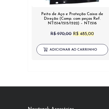
Peito de Aço e Proteção Caixa de
Direção (Comp. com peças Ref.
NT1514/1515/1522) – NT1516
O
O
R$
970,00
R$
485,00
preço
preço
original
atual
ADICIONAR AO CARRINHO
era:
é:
R$ 970,00.
R$ 485,