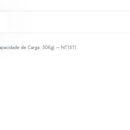
50Kg)
-
NT1511
quantidade
Capacidade de Carga: 50Kg) – NT1511