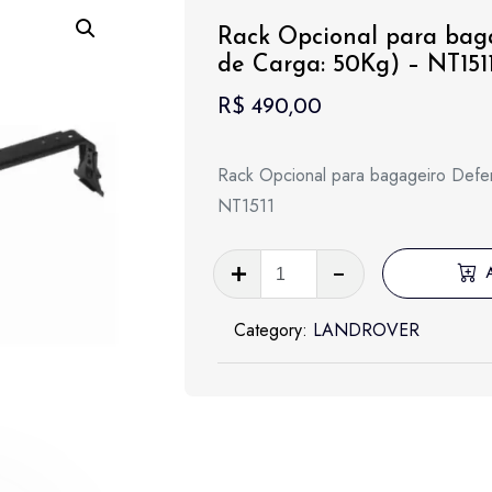
Rack Opcional para bag
de Carga: 50Kg) – NT151
R$
490,00
Rack Opcional para bagageiro Def
NT1511
Rack
Opcional
para
Category:
LANDROVER
bagageiro
Defender
(Capacidade
de
Carga: