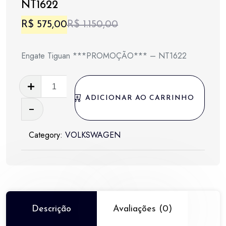
NT1622
O
O
R$
575,00
R$
1.150,00
preço
preço
Engate Tiguan ***PROMOÇÃO*** – NT1622
original
atual
era:
é:
Engate
Tiguan
R$ 1.150,00.
R$ 575,00.
ADICIONAR AO CARRINHO
***PROMOÇÃO***
-
Category:
VOLKSWAGEN
NT1622
quantidade
Descrição
Avaliações (0)