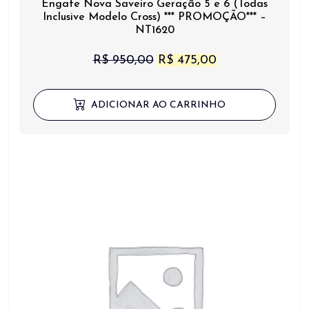
Engate Nova Saveiro Geração 5 e 6 (Todas
Inclusive Modelo Cross) *** PROMOÇÃO*** –
NT1620
O
O
R$
950,00
R$
475,00
preço
preço
original
atual
ADICIONAR AO CARRINHO
era:
é:
R$ 950,00.
R$ 475,00.